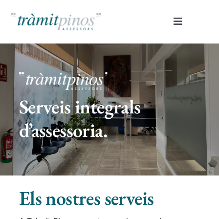
Skip
to
Toggle
content
Navigatio
Inici
Nosaltres
Serveis integrals
Serveis
d’assessoria.
Contacte
Portal clients
Els nostres serveis