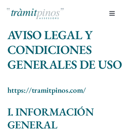
Skip
to
Toggle
content
Navigatio
AVISO LEGAL Y
Inici
CONDICIONES
Nosaltres
GENERALES DE USO
Serveis
https://tramitpinos.com/
Contacte
I. INFORMACIÓN
Portal clients
GENERAL